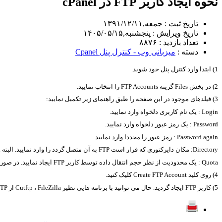
نحوه ایجاد کاربر FTP در cPanel
تاریخ ثبت : جمعه,۱۳۹۱/۱۲/۱۱
تاریخ ویرایش : پنجشنبه,۱۴۰۵/۰۵/۱۵
تعداد بازدید : ۸۸۷۶
دسته :
میزبانی وب - کنترل پنل Cpanel
1) ابتدا وارد کنترل پنل خود شوبد.
2) در بخش Files گزینه FTP Accounts را انتخاب نمایید.
3) فیلدهای موجود در این صفحه را طبق راهنمای زیر تکمیل نمایید:
Login : یک نام کاربری دلخواه وارد نمایید.
Password : یک رمز عبور دلخواه وارد نمایید.
Password again : رمز عبور را مجددا وارد نمایید.
Directory: مکان دایرکتوری که قرار است FTP به آن متصل گردد را وارد نمایید. البته cPanel به صورت پیش فرض مکانی را را به شما پیشنهاد می دهد.
Quota : یک محدودیت از نظر حجم انتقال داده توسط کاربر FTP ایجاد نمایید. در صورتی که تمایل به ایجاد محدودیت ندارید در فیلد مربوطه unlimited وارد کنید.
4) روی کلید Create FTP Account کلیک کنید.
5) کاربر FTP ایجاد گردید. حال می توانید با برنامه هایی نظیر Cutftp ، FileZilla از FTP استفاده نمایید.