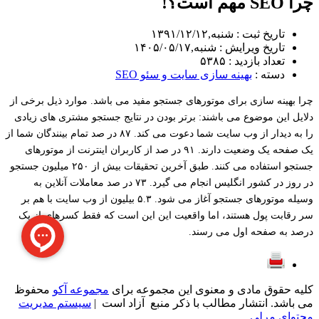
چرا SEO مهم است؟!
تاریخ ثبت : شنبه,۱۳۹۱/۱۲/۱۲
تاریخ ویرایش : شنبه,۱۴۰۵/۰۵/۱۷
تعداد بازدید : ۵۳۸۵
دسته :
بهینه سازی سایت و سئو SEO
چرا بهینه سازی برای موتورهای جستجو مفید می باشد. موارد ذیل برخی از
دلایل این موضوع می باشند: برتر بودن در نتایج جستجو مشتری های زیادی
را به دیدار از وب سایت شما دعوت می کند. ۸۷ در صد تمام بینندگان شما از
یک صفحه یک وضعیت دارند. ۹۱ در صد از کاربران اینترنت از موتورهای
جستجو استفاده می کنند. طبق آخرین تحقیقات بیش از ۲۵۰ میلیون جستجو
در روز در کشور انگلیس انجام می گیرد. ۷۳ در صد معاملات آنلاین به
وسیله موتورهای جستجو آغاز می شود. ۵.۳ بیلیون از وب سایت با هم بر
سر رقابت پول هستند، اما واقعیت این این است که فقط کسرهای از یک
درصد به صفحه اول می رسند.
کلیه حقوق مادی و معنوی این مجموعه برای
مجموعه آکو
محفوظ
می باشد. انتشار مطالب با ذکر منبع آزاد است |
سیستم مدیریت
محتوای مرلی