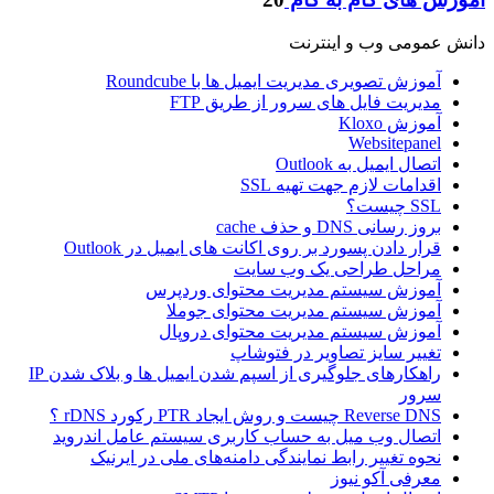
دانش عمومی وب و اینترنت
آموزش تصویری مدیریت ایمیل ها با Roundcube
مدیریت فایل های سرور از طریق FTP
آموزش Kloxo
Websitepanel
اتصال ایمیل به Outlook
اقدامات لازم جهت تهیه SSL
SSL چیست؟
بروز رسانی DNS و حذف cache
قرار دادن پسورد بر روی اکانت های ایمیل در Outlook
مراحل طراحی یک وب سایت
آموزش سیستم مدیریت محتوای وردپرس
آموزش سیستم مدیریت محتوای جوملا
آموزش سیستم مدیریت محتوای دروپال
تغییر سایز تصاویر در فتوشاپ
راهکارهای جلوگیری از اسپم شدن ایمیل ها و بلاک شدن IP
سرور
Reverse DNS چیست و روش ایجاد PTR رکورد rDNS ؟
اتصال وب میل به حساب کاربری سیستم عامل اندروید
نحوه تغییر رابط نمایندگی دامنه‌های ملی در ایرنیک
معرفی آکو نیوز