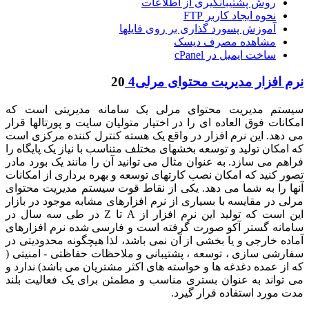
روش پشتیبانگیری از اطلاعات
نحوه ایجاد کاربر FTP
آموزش پسورد گذاری بر روی فایلها
مشاهده مصرف دیسک
ساخت ایمیل در cPanel
نرم افزار مدیریت محتوای مرلی4
20
سیستم مدیریت محتوای مرلی یک سامانه مدیریتی است که
امکانات فوق العاده ای را در اختیار متولیان سایت و پورتالها قرار
می دهد. این نرم افزار در واقع یک هسته کنترل کننده مرکزی است
که امکان تولید و توسعه بخشهای مختلف متناسب با نیاز یک پایگاه را
فراهم می سازد. به عنوان مثال می توانید آن را مانند یک بورد مادر
تصور کنید که امکان نصب کارتهای توسعه و بهره برداری از امکانات
آنها را به شما می دهد. یکی از نقاط قوت سیستم مدیریت محتوای
مرلی در مقایسه با بسیاری از نرم افزارهای مشابه موجود در بازار
این است که تولید این نرم افزار از A تا Z در طی سه سال در
سامانه گستر آکو صورت گرفته است و فارسی شده نرم افزارهای
آماده خارجی و یا بخشی از آن نمی باشد، لذا هیچگونه محدودیتی در
سفارشی سازی ، توسعه ، پشتیبانی و ملاحظات حفاظتی - امنیتی (
که از عمده دغدغه ها و خواسته های اکثر مشتریان می باشد) ندارد و
می تواند به عنوان بستری مناسب و مطمئن برای یک فعالیت بلند
مدت مورد استفاده قرار گیرد.