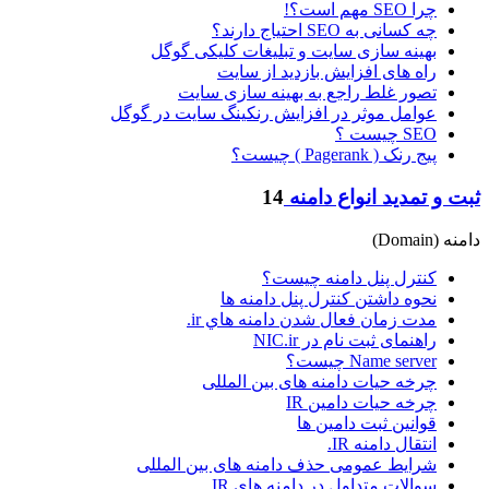
چرا SEO مهم است؟!
چه کسانی به SEO احتیاج دارند؟
بهینه سازی سایت و تبلیغات کلیکی گوگل
راه های افزایش بازدید از سایت
تصور غلط راجع به بهینه سازی سایت
عوامل موثر در افزایش رنکینگ سایت در گوگل
SEO چیست ؟
پیج رنک ( Pagerank ) چیست؟
ثبت و تمدید انواع دامنه
14
دامنه (Domain)
کنترل پنل دامنه چیست؟
نحوه داشتن كنترل پنل دامنه ها
مدت زمان فعال شدن دامنه هاي ir.
راهنمای ثبت نام در NIC.ir
Name server چیست؟
چرخه حیات دامنه های بین المللی
چرخه حیات دامین IR
قوانین ثبت دامین ها
انتقال دامنه IR.
شرایط عمومی حذف دامنه های بین المللی
سوالات متداول در دامنه های IR.